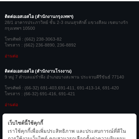
ติดต่อเอสเอสไอ (สำนักงานกรุงเทพฯ)
28/1 อาคารประภาวิทย์ ชั้น 2-3 ถนนสุรศักดิ์ แขวงสีลม เขตบางรัก
กรุงเทพฯ 10500
โทรศัพท์ : (662) 238-3063-82
โทรสาร : (662) 236-8890, 236-8892
อ่านต่อ
ติดต่อเอสเอสไอ (สำนักงานโรงงาน)
9 หมู่ 7 ตำบลแม่รำพึง อำเภอบางสะพาน ประจวบคีรีขันธ์ 77140
โทรศัพท์ : (66-32) 691-403,691-411, 691-413-14, 691-420
โทรสาร : (66-32) 691-416, 691-421
อ่านต่อ
เชื่อมต่อกับเรา
เว็บไซต์นี้ใช้คุกกี้
เราใช้คุกกี้เพื่อเพิ่มประสิทธิภาพ และประสบการณ์ที่ดีใน
We’re on Social Networks. Follow us & get in touch.
การใช้งานเว็บไซต์ คุณสามารถเลือกตั้งค่าความยินยอม