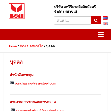
บริษัท สหวิริยาสตีลอินดัสตรี
S
จำกัด (มหาชน)
e
a
r
SSI
Sahaviriya Steel Industries
c
h
PLC
Home
ติดต่อเอสเอสไอ
บุคคล
บุคคล
สำนักจัดหากลุ่ม
purchasing@ssi-steel.com
สายงานการขายและการตลาด
salesmarketing@ssi-steel.com