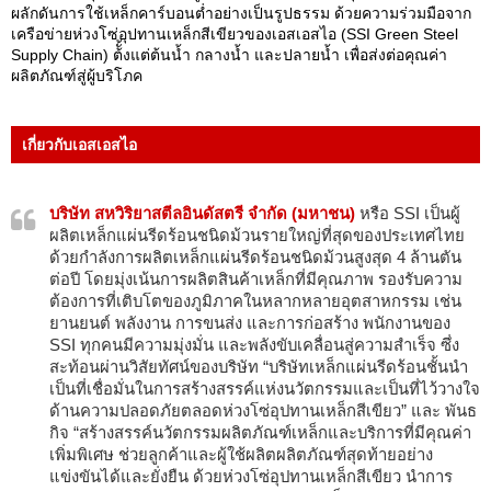
ผลักดันการใช้เหล็กคาร์บอนต่ำอย่างเป็นรูปธรรม ด้วยความร่วมมือจาก
เครือข่ายห่วงโซ่อุปทานเหล็กสีเขียวของเอสเอสไอ (SSI Green Steel
Supply Chain) ต้ั้งแต่ต้นน้ำ กลางน้ำ และปลายน้ำ เพื่อส่งต่อคุณค่า
ผลิตภัณฑ์สู่ผู้บริโภค
เกี่ยวกับเอสเอสไอ
บริษัท สหวิริยาสตีลอินดัสตรี จำกัด (มหาชน)
หรือ SSI เป็นผู้
ผลิตเหล็กแผ่นรีดร้อนชนิดม้วนรายใหญ่ที่สุดของประเทศไทย
ด้วยกำลังการผลิตเหล็กแผ่นรีดร้อนชนิดม้วนสูงสุด 4 ล้านตัน
ต่อปี โดยมุ่งเน้นการผลิตสินค้าเหล็กที่มีคุณภาพ รองรับความ
ต้องการที่เติบโตของภูมิภาคในหลากหลายอุตสาหกรรม เช่น
ยานยนต์ พลังงาน การขนส่ง และการก่อสร้าง พนักงานของ
SSI ทุกคนมีความมุ่งมั่น และพลังขับเคลื่อนสู่ความสำเร็จ ซึ่ง
สะท้อนผ่านวิสัยทัศน์ของบริษัท “บริษัทเหล็กแผ่นรีดร้อนชั้นนำ
เป็นที่เชื่อมั่นในการสร้างสรรค์แห่งนวัตกรรมและเป็นที่ไว้วางใจ
ด้านความปลอดภัยตลอดห่วงโซ่อุปทานเหล็กสีเขียว” และ พันธ
กิจ “สร้างสรรค์นวัตกรรมผลิตภัณฑ์เหล็กและบริการที่มีคุณค่า
เพิ่มพิเศษ ช่วยลูกค้าและผู้ใช้ผลิตผลิตภัณฑ์สุดท้ายอย่าง
แข่งขันได้และยั่งยืน ด้วยห่วงโซ่อุปทานเหล็กสีเขียว นำการ