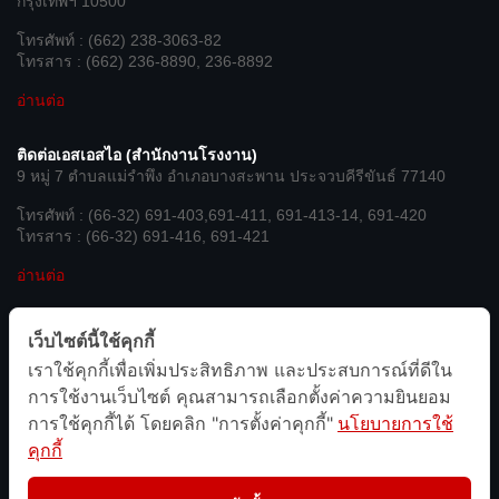
กรุงเทพฯ 10500
โทรศัพท์ : (662) 238-3063-82
โทรสาร : (662) 236-8890, 236-8892
อ่านต่อ
ติดต่อเอสเอสไอ (สำนักงานโรงงาน)
9 หมู่ 7 ตำบลแม่รำพึง อำเภอบางสะพาน ประจวบคีรีขันธ์ 77140
โทรศัพท์ : (66-32) 691-403,691-411, 691-413-14, 691-420
โทรสาร : (66-32) 691-416, 691-421
อ่านต่อ
เชื่อมต่อกับเรา
เว็บไซต์นี้ใช้คุกกี้
เราใช้คุกกี้เพื่อเพิ่มประสิทธิภาพ และประสบการณ์ที่ดีใน
We’re on Social Networks. Follow us & get in touch.
การใช้งานเว็บไซต์ คุณสามารถเลือกตั้งค่าความยินยอม
การใช้คุกกี้ได้ โดยคลิก "การตั้งค่าคุกกี้"
นโยบายการใช้
คุกกี้