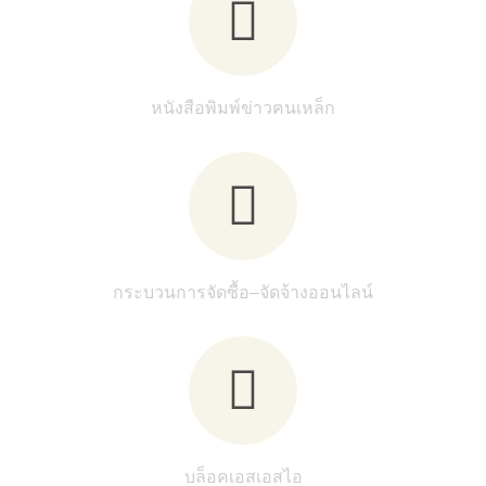
หนังสือพิมพ์ข่าวฅนเหล็ก
กระบวนการจัดซื้อ–จัดจ้างออนไลน์
บล็อคเอสเอสไอ