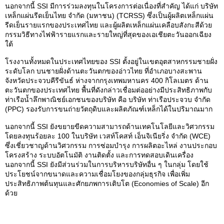
นอกจากนี้ SSI มีการร่วมลงทุนในโครงการต่อเนื่องที่สำคัญ ได้แก่ บริษัท
เหล็กแผ่นรีดเย็นไทย จำกัด (มหาชน) (TCRSS) ซึ่งเป็นผู้ผลิตเหล็กแผ่น
รีดเย็นรายแรกของประเทศไทย และผู้ผลิตเหล็กแผ่นเคลือบสังกะสีด้วย
กรรมวิธีทางไฟฟ้ารายแรกและรายใหญ่ที่สุดของเอเชียตะวันออกเฉียง
ใต้
โรงงานทั้งหมดในประเทศไทยของ SSI ตั้งอยู่ในเขตอุตสาหกรรมชายฝั่ง
ระดับโลก บนชายฝั่งด้านตะวันตกของอ่าวไทย ที่อำเภอบางสะพาน
จังหวัดประจวบคีรีขันธ์ ห่างจากกรุงเทพมหานคร 400 กิโลเมตร ด้าน
ตะวันตกของประเทศไทย พื้นที่ดังกล่าวเชื่อมต่ออย่างมีประสิทธิภาพกับ
ท่าเรือน้ำลึกพาณิชย์เอกชนของบริษัท คือ บริษัท ท่าเรือประจวบ จำกัด
(PPC) รองรับการขนถ่ายวัตถุดิบและผลิตภัณฑ์เหล็กได้ในปริมาณมาก
นอกจากนี้ SSI ยังขยายขีดความสามารถด้านเทคโนโลยีและวิศวกรรม
โดยลงทุนร้อยละ 100 ในบริษัท เวสท์โคสท์ เอ็นจิเนียริ่ง จำกัด (WCE)
ซึ่งเชี่ยวชาญด้านวิศวกรรม การซ่อมบำรุง การผลิตอะไหล่ งานประกอบ
โครงสร้าง ระบบอัตโนมัติ งานติดตั้ง และการทดสอบเดินเครื่อง
นอกจากนี้ SSI ยังมีส่วนร่วมในการบริหารบริษัทอื่น ๆ ในกลุ่ม โดยใช้
ประโยชน์จากขนาดและความเชื่อมโยงของกลุ่มธุรกิจ เพื่อเพิ่ม
ประสิทธิภาพต้นทุนและศักยภพการเติบโต (Economies of Scale) อีก
ด้วย