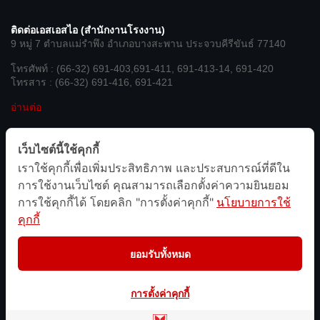
ติดต่อเอสเอสไอ (สำนักงานโรงงาน)
9 หมู่ 7 ตำบลแม่รำพึง อำเภอบางสะพาน ประจวบคีรีขันธ์ 77140
โทรศัพท์ : (66-32) 691-403,691-411, 691-413-14, 691-420
โทรสาร : (66-32) 691-416, 691-421
อ่านต่อ
เชื่อมต่อกับเรา
เว็บไซต์นี้ใช้คุกกี้
เราใช้คุกกี้เพื่อเพิ่มประสิทธิภาพ และประสบการณ์ที่ดีใน
We’re on Social Networks. Follow us & get in touch.
การใช้งานเว็บไซต์ คุณสามารถเลือกตั้งค่าความยินยอม
การใช้คุกกี้ได้ โดยคลิก "การตั้งค่าคุกกี้"
นโยบายการใช้
คุกกี้
ยอมรับทั้งหมด
Copyright © 2026
Sahaviriya Steel Industries PLC
การตั้งค่าคุกกี้
นโยบายการคุ้มครองข้อมูลส่วนบุคคล
Terms & Conditions
SiteMap