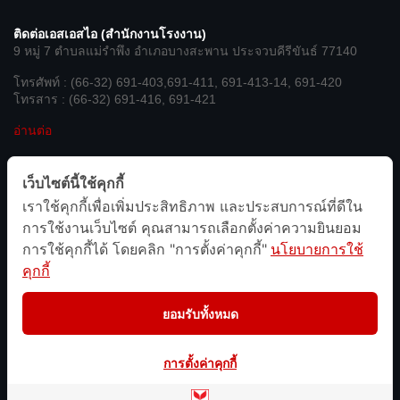
ติดต่อเอสเอสไอ (สำนักงานโรงงาน)
9 หมู่ 7 ตำบลแม่รำพึง อำเภอบางสะพาน ประจวบคีรีขันธ์ 77140
โทรศัพท์ : (66-32) 691-403,691-411, 691-413-14, 691-420
โทรสาร : (66-32) 691-416, 691-421
อ่านต่อ
เชื่อมต่อกับเรา
เว็บไซต์นี้ใช้คุกกี้
เราใช้คุกกี้เพื่อเพิ่มประสิทธิภาพ และประสบการณ์ที่ดีใน
We’re on Social Networks. Follow us & get in touch.
การใช้งานเว็บไซต์ คุณสามารถเลือกตั้งค่าความยินยอม
การใช้คุกกี้ได้ โดยคลิก "การตั้งค่าคุกกี้"
นโยบายการใช้
facebook
line
twitter
instagram
youtube
admin-
site-
คุกกี้
alt2
ยอมรับทั้งหมด
Copyright © 2026
Sahaviriya Steel Industries PLC
การตั้งค่าคุกกี้
นโยบายการคุ้มครองข้อมูลส่วนบุคคล
Terms & Conditions
SiteMap