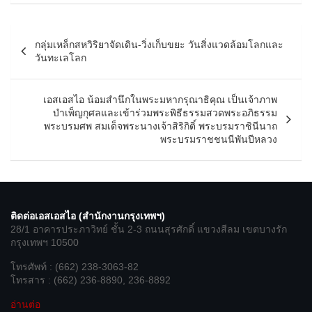
แนะแนว
กลุ่มเหล็กสหวิริยาจัดเดิน-วิ่งเก็บขยะ วันสิ่งแวดล้อมโลกและ
เรื่อง
วันทะเลโลก
เอสเอสไอ น้อมสำนึกในพระมหากรุณาธิคุณ เป็นเจ้าภาพ
บำเพ็ญกุศลและเข้าร่วมพระพิธีธรรมสวดพระอภิธรรม
พระบรมศพ สมเด็จพระนางเจ้าสิริกิติ์ พระบรมราชินีนาถ
พระบรมราชชนนีพันปีหลวง
ติดต่อเอสเอสไอ (สำนักงานกรุงเทพฯ)
28/1 อาคารประภาวิทย์ ชั้น 2-3 ถนนสุรศักดิ์ แขวงสีลม เขตบางรัก
กรุงเทพฯ 10500
โทรศัพท์ : (662) 238-3063-82
โทรสาร : (662) 236-8890, 236-8892
อ่านต่อ