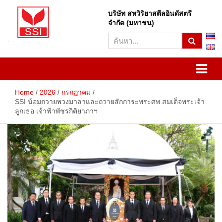
Skip
to
บริษัท สหวิริยาสตีลอินดัสตรี
S
content
จำกัด (มหาชน)
e
a
r
SSI
Sahaviriya Steel Industries
c
h
PLC
Home
2026
กรกฎาคม
SSI น้อมถวายพวงมาลาและถวายสักการะพระศพ สมเด็จพระเจ้า
ลูกเธอ เจ้าฟ้าพัชรกิติยาภาฯ