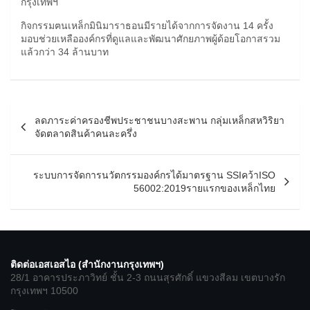
กรุงเทพฯ
กิจกรรมฅนเหล็กมินิมาราธอนมีรายได้จากการจัดงาน 14 ครั้ง
มอบช่วยเหลือองค์กรที่ดูแลและพัฒนาศักยภาพผู้ด้อยโอกาสรวม
แล้วกว่า 34 ล้านบาท
แนะแนว
ลดภาระค่าครองชีพประชาชนบางสะพาน กลุ่มเหล็กสหวิริยา
เรื่อง
จัดตลาดสินค้าคนละครึ่ง
ระบบการจัดการนวัตกรรมองค์กรได้มาตรฐาน SSIคว้าISO
56002:2019รายแรกของเหล็กไทย
ติดต่อเอสเอสไอ (สำนักงานกรุงเทพฯ)
28/1 อาคารประภาวิทย์ ชั้น 2-3 ถนนสุรศักดิ์ แขวงสีลม เขตบางรัก
กรุงเทพฯ 10500