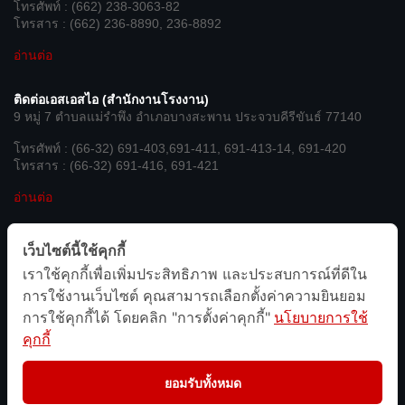
โทรศัพท์ : (662) 238-3063-82
โทรสาร : (662) 236-8890, 236-8892
อ่านต่อ
ติดต่อเอสเอสไอ (สำนักงานโรงงาน)
9 หมู่ 7 ตำบลแม่รำพึง อำเภอบางสะพาน ประจวบคีรีขันธ์ 77140
โทรศัพท์ : (66-32) 691-403,691-411, 691-413-14, 691-420
โทรสาร : (66-32) 691-416, 691-421
อ่านต่อ
เชื่อมต่อกับเรา
เว็บไซต์นี้ใช้คุกกี้
เราใช้คุกกี้เพื่อเพิ่มประสิทธิภาพ และประสบการณ์ที่ดีใน
We’re on Social Networks. Follow us & get in touch.
การใช้งานเว็บไซต์ คุณสามารถเลือกตั้งค่าความยินยอม
การใช้คุกกี้ได้ โดยคลิก "การตั้งค่าคุกกี้"
นโยบายการใช้
facebook
line
twitter
instagram
youtube
admin-
site-
คุกกี้
alt2
ยอมรับทั้งหมด