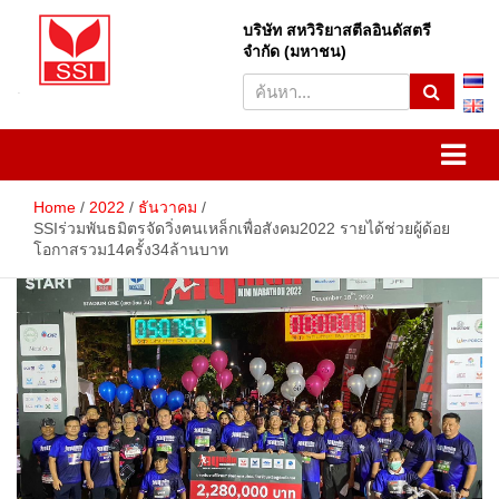
Skip
to
บริษัท สหวิริยาสตีลอินดัสตรี
S
content
จำกัด (มหาชน)
e
a
r
SSI
Sahaviriya Steel Industries
c
h
PLC
Home
2022
ธันวาคม
SSIร่วมพันธมิตรจัดวิ่งฅนเหล็กเพื่อสังคม2022 รายได้ช่วยผู้ด้อย
โอกาสรวม14ครั้ง34ล้านบาท