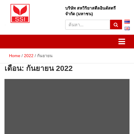
Skip
to
บริษัท สหวิริยาสตีลอินดัสตรี
S
content
จำกัด (มหาชน)
e
a
r
SSI
Sahaviriya Steel Industries
c
h
PLC
Home
2022
กันยายน
เดือน:
กันยายน 2022