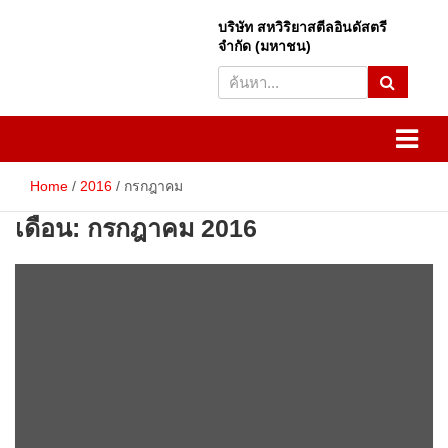
Skip
to
บริษัท สหวิริยาสตีลอินดัสตรี
S
content
จำกัด (มหาชน)
e
a
r
SSI
Sahaviriya Steel Industries
c
h
PLC
Home
2016
กรกฎาคม
เดือน:
กรกฎาคม 2016