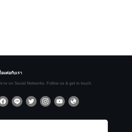
ื่อมต่อกับเรา
e’re on Social Networks. Follow us & get in touch.
acebook
line
twitter
instagram
youtube
admin-
site-
alt2