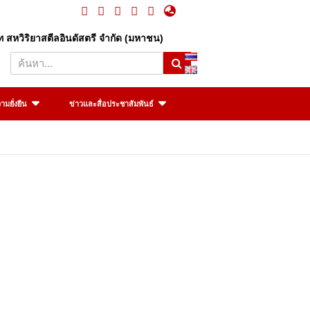
ัท สหวิริยาสตีลอินดัสตรี จำกัด (มหาชน)
S
e
a
r
มยั่งยืน
ข่าวและสื่อประชาสัมพันธ์
c
h