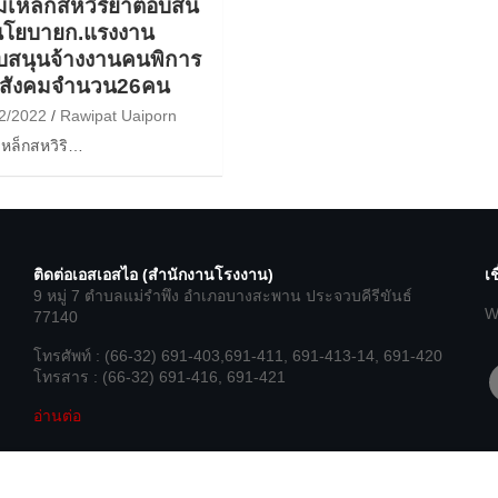
่มเหล็กสหวิริยาตอบสน
นโยบายก.แรงงาน
บสนุนจ้างงานคนพิการ
ิงสังคมจำนวน26คน
2/2022
Rawipat Uaiporn
มเหล็กสหวิริ…
ติดต่อเอสเอสไอ (สำนักงานโรงงาน)
เช
9 หมู่ 7 ตำบลแม่รำพึง อำเภอบางสะพาน ประจวบคีรีขันธ์
W
77140
โทรศัพท์ : (66-32) 691-403,691-411, 691-413-14, 691-420
f
โทรสาร : (66-32) 691-416, 691-421
อ่านต่อ