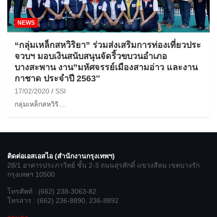
NEWS
“กลุ่มเหล็กสหวิริยา” ร่วมส่งเสริมการท่องเที่ยวประ
จวบฯ มอบเงินสนับสนุนจัดริ้วขบวนอำเภอ
บางสะพาน งาน”มหัศจรรย์เมืองสามอ่าว และงาน
กาชาด ประจำปี 2563″
17/02/2020
SSI
กลุ่มเหล็กสหวิริ…
ติดต่อเอสเอสไอ (สำนักงานกรุงเทพฯ)
28/1 อาคารประภาวิทย์ ชั้น 2-3 ถนนสุรศักดิ์ แขวงสีลม เขตบางรัก
กรุงเทพฯ 10500
โทรศัพท์ : (662) 238-3063-82
โทรสาร : (662) 236-8890, 236-8892