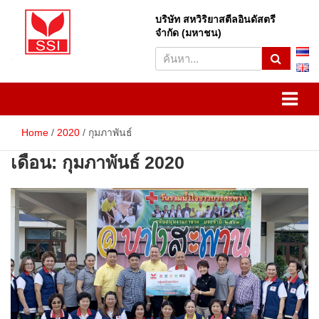
Skip
to
บริษัท สหวิริยาสตีลอินดัสตรี
S
content
จำกัด (มหาชน)
e
a
r
SSI
Sahaviriya Steel Industries
c
h
PLC
Home
2020
กุมภาพันธ์
เดือน:
กุมภาพันธ์ 2020