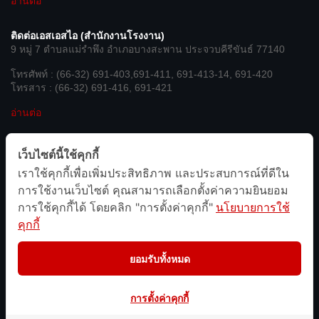
อ่านต่อ
ติดต่อเอสเอสไอ (สำนักงานโรงงาน)
9 หมู่ 7 ตำบลแม่รำพึง อำเภอบางสะพาน ประจวบคีรีขันธ์ 77140
โทรศัพท์ : (66-32) 691-403,691-411, 691-413-14, 691-420
โทรสาร : (66-32) 691-416, 691-421
อ่านต่อ
เชื่อมต่อกับเรา
เว็บไซต์นี้ใช้คุกกี้
เราใช้คุกกี้เพื่อเพิ่มประสิทธิภาพ และประสบการณ์ที่ดีใน
We’re on Social Networks. Follow us & get in touch.
การใช้งานเว็บไซต์ คุณสามารถเลือกตั้งค่าความยินยอม
การใช้คุกกี้ได้ โดยคลิก "การตั้งค่าคุกกี้"
นโยบายการใช้
facebook
line
twitter
instagram
youtube
admin-
site-
คุกกี้
alt2
ยอมรับทั้งหมด
Copyright © 2026
Sahaviriya Steel Industries PLC
การตั้งค่าคุกกี้
นโยบายการคุ้มครองข้อมูลส่วนบุคคล
Terms & Conditions